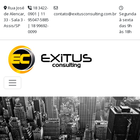
Rua José
18 3422-
de Alencar,
0901 | 11
contato@exitusconsulting.com.br
Segunda
33 - Sala 3 -
95047-5885
à sexta
Assis/SP
| 18 99692-
das 9h
0099
às 18h
Previous
Nex